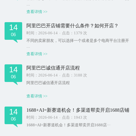
···
查看详情 >>
14
阿里巴巴开店铺需要什么条件？如何开店？
时间：2026-06-14
·
点击：1379 次
06
不同的卖家朋友，可以选择一个或者是多个电商平台注册开
···
查看详情 >>
14
阿里巴巴诚信通开店流程
时间：2026-06-14
·
点击：3188 次
06
阿里巴巴诚信通开店流程
查看详情 >>
14
1688+AI=新赛道机会！多渠道帮卖开启1688店铺
新蓝海！
时间：2026-06-14
·
点击：1943 次
06
1688+AI=新赛道机会！多渠道帮卖开启1688店···